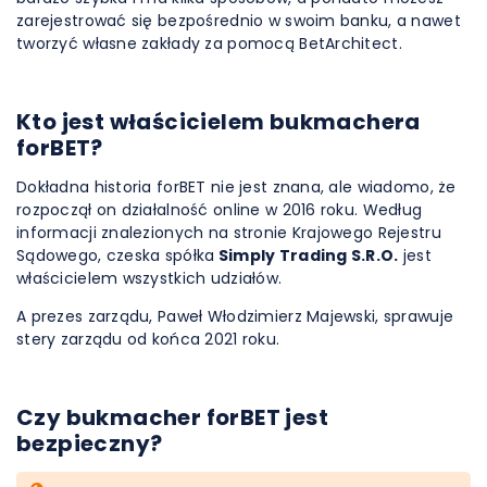
zarejestrować się bezpośrednio w swoim banku, a nawet
tworzyć własne zakłady za pomocą BetArchitect.
Kto jest właścicielem bukmachera
forBET?
Dokładna historia forBET nie jest znana, ale wiadomo, że
rozpoczął on działalność online w 2016 roku. Według
informacji znalezionych na stronie Krajowego Rejestru
Sądowego, czeska spółka
Simply Trading S.R.O.
jest
właścicielem wszystkich udziałów.
A prezes zarządu, Paweł Włodzimierz Majewski, sprawuje
stery zarządu od końca 2021 roku.
Czy bukmacher forBET jest
bezpieczny?