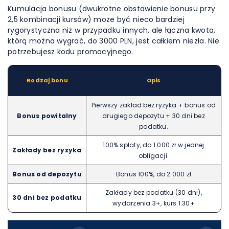
Kumulacja bonusu (dwukrotne obstawienie bonusu przy
2,5 kombinacji kursów) może być nieco bardziej
rygorystyczna niż w przypadku innych, ale łączna kwota,
którą można wygrać, do 3000 PLN, jest całkiem niezła. Nie
potrzebujesz kodu promocyjnego.
Rodzaj bonu
Opis
Pierwszy zakład bez ryzyka + bonus od
Bonus powitalny
drugiego depozytu + 30 dni bez
podatku.
100% spłaty, do 1 000 zł w jednej
Zakłady bez ryzyka
obligacji.
Bonus od depozytu
Bonus 100%, do 2 000 zł
Zakłady bez podatku (30 dni),
30 dni bez podatku
wydarzenia 3+, kurs 1.30+