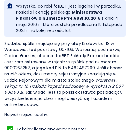
Wszystko, co robi forBET, jest legalne i w porządku.
Posiada licencję polskiego
Ministerstwa
Finansów o numerze PS4.6831.10.2016
z dnia 4
maja 2016 r., która została przedłużona 15 listopada
2021 r. na kolejne sześć lat.
Siedziba spółki znajduje się przy ulicy Królewskiej 18 w
Warszawie, kod pocztowy 00-103. Wcześniej pod nazwą
Casino Games, obecnie forBET Zakłady Bukmacherskie.
Jest zarejestrowany w rejestrze spółek pod numerem
0000263257, a jego kod PIN to 5482487290. Jeśli chcesz
rzucić okiem, dokumenty rejestracyjne znajdują się w
Sądzie Rejonowym dla miasta stołecznego
Warszawy,
sekcja nr 12. Posiada kapitał zakładowy w wysokości 2 667
000,00 zł.
Jak widać, jest to polski dostawca posiadający
wszystkie licencje, abyś mógł cieszyć się hazardem
online bez obaw.
Najważniejsze cechy:
Lokalny licencjonowany operator.