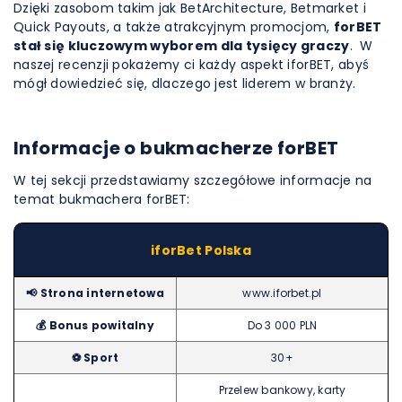
Dzięki zasobom takim jak BetArchitecture, Betmarket i
Quick Payouts, a także atrakcyjnym promocjom,
forBET
stał się kluczowym wyborem dla tysięcy graczy
. W
naszej recenzji pokażemy ci każdy aspekt iforBET, abyś
mógł dowiedzieć się, dlaczego jest liderem w branży.
Informacje o bukmacherze forBET
W tej sekcji przedstawiamy szczegółowe informacje na
temat bukmachera forBET:
iforBet Polska
📢
Strona internetowa
www.iforbet.pl
💰
Bonus powitalny
Do 3 000 PLN
⚽
Sport
30+
Przelew bankowy, karty