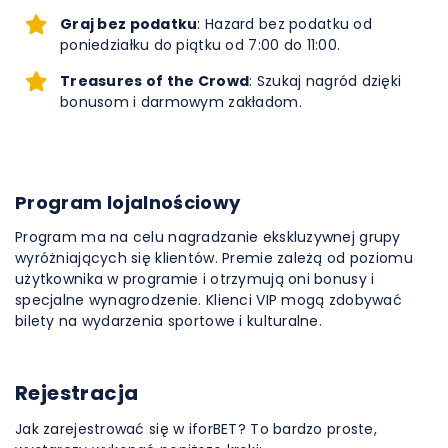
Graj bez podatku
: Hazard bez podatku od
poniedziałku do piątku od 7:00 do 11:00.
Treasures of the Crowd
: Szukaj nagród dzięki
bonusom i darmowym zakładom.
Program lojalnościowy
Program ma na celu nagradzanie ekskluzywnej grupy
wyróżniających się klientów. Premie zależą od poziomu
użytkownika w programie i otrzymują oni bonusy i
specjalne wynagrodzenie. Klienci VIP mogą zdobywać
bilety na wydarzenia sportowe i kulturalne.
Rejestracja
Jak zarejestrować się w iforBET? To bardzo proste,