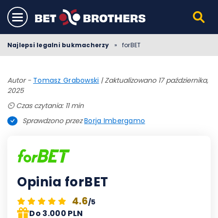
Najlepsi legalni bukmacherzy
»
forBET
Autor -
Tomasz Grabowski
|
Zaktualizowano 17 października,
2025
⏲️ Czas czytania: 11 min
Sprawdzono przez
Borja Imbergamo
Opinia forBET
4.6
/5
Do 3.000 PLN