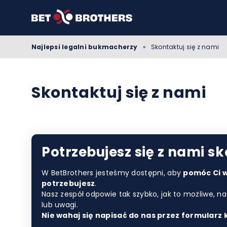
Najlepsi legalni bukmacherzy
»
Skontaktuj się z nami
Skontaktuj się z nami
Potrzebujesz się z nami 
W BetBrothers jesteśmy dostępni, aby
pomóc Ci w
potrzebujesz
.
Nasz zespół odpowie tak szybko, jak to możliwe, na 
lub uwagi.
Nie wahaj się napisać do nas przez formularz