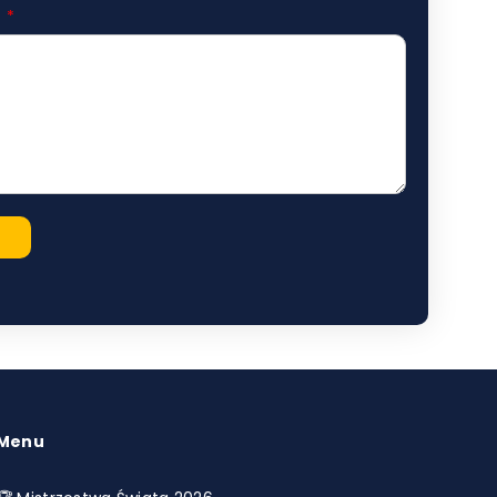
ć
Menu