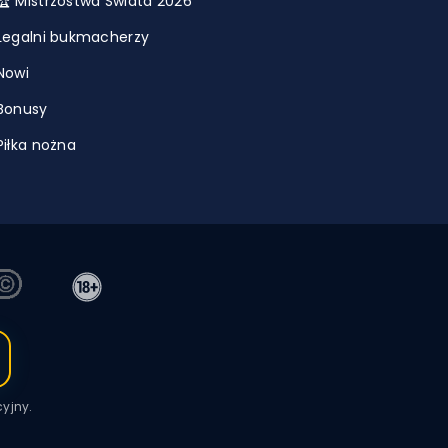
🏆 Mistrzostwa Świata 2026
Legalni bukmacherzy
Nowi
Bonusy
Piłka nożna
cyjny.