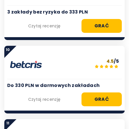
3 zakłady bez ryzyka do 333 PLN
GRAĆ
Czytaj recenzję
10
4.5
/5
Do 330 PLN w darmowych zakładach
GRAĆ
Czytaj recenzję
11