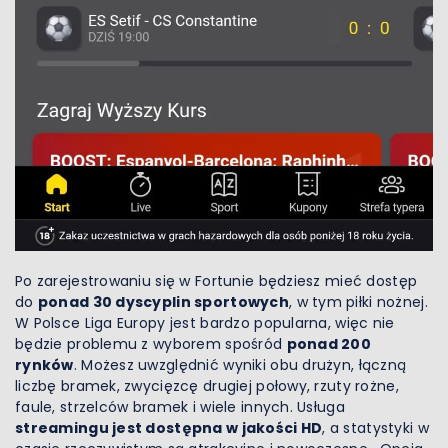
Po zarejestrowaniu się w Fortunie będziesz mieć dostęp
do
ponad 30 dyscyplin sportowych
, w tym piłki nożnej.
W Polsce Liga Europy jest bardzo popularna, więc nie
będzie problemu z wyborem spośród
ponad 200
rynków
. Możesz uwzględnić wyniki obu drużyn, łączną
liczbę bramek, zwycięzcę drugiej połowy, rzuty rożne,
faule, strzelców bramek i wiele innych. Usługa
streamingu jest dostępna w jakości HD
, a statystyki w