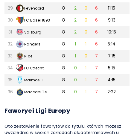
29
8
2
0
6
11:15
6
Feyenoord
30
8
2
0
6
9:13
6
FC Basel 1893
31
8
2
0
6
10:15
6
Salzburg
32
8
1
1
6
5:14
4
Rangers
33
8
1
0
7
7:15
3
Nice
34
8
0
1
7
5:15
1
FC Utrecht
35
8
0
1
7
4:15
1
Malmoe FF
36
8
0
1
7
2:22
1
Maccabi Tel Aviv
Faworyci Ligi Europy
Oto zestawienie faworytów do tytułu, których możesz
uwzględnić w swoich zakładach długoterminowych u