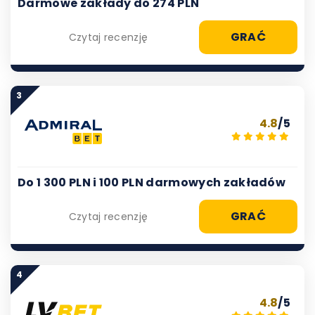
Darmowe zakłady do 274 PLN
GRAĆ
Czytaj recenzję
3
4.8
/5
Do 1 300 PLN i 100 PLN darmowych zakładów
GRAĆ
Czytaj recenzję
4
4.8
/5