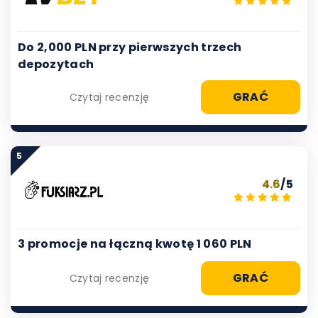
Do 2,000 PLN przy pierwszych trzech
depozytach
GRAĆ
Czytaj recenzję
5
4.6
/5
3 promocje na łączną kwotę 1 060 PLN
GRAĆ
Czytaj recenzję