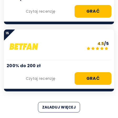
GRAĆ
Czytaj recenzję
15
4.5
/5
200% do 200 zł
GRAĆ
Czytaj recenzję
ZAŁADUJ WIĘCEJ