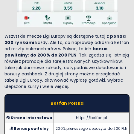
Wszystkie mecze Ligi Europy są dostępne tutaj z
ponad
200 rynkami
każdy. Ale to, co naprawdę odróżnia Betfan
od reszty bukmacherów w Polsce, to ich
bonus
powitalny: do 200% do 200 PLN
. Tak, zgadza się. Istnieją
również promocje dla zarejestrowanych użytkowników,
takie jak darmowe zakłady, cotygodniowe doładowania i
bonusy cashback. Z drugiej strony można przeglądać
tabelę Ligi Europy, aktywować wypłatę gotówki, wybrać
ulepszone kursy i wiele więcej.
Betfan Polska
🌎 Strona internetowa
https://betfan.pl
💰
Bonus powitalny
200% pierwszego depozytu do 200 PLN