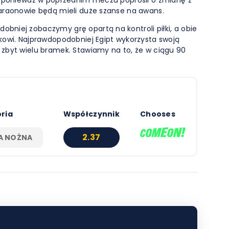
Faraonowie będą mieli duże szanse na awans.
bniej zobaczymy grę opartą na kontroli piłki, a obie
kowi. Najprawdopodobniej Egipt wykorzysta swoją
 zbyt wielu bramek. Stawiamy na to, że w ciągu 90
ria
Współczynnik
Chooses
2.37
KA NOŻNA