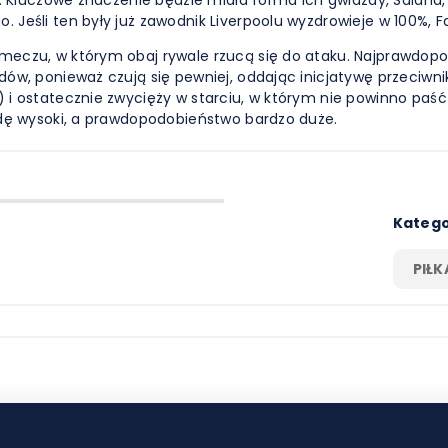
Jeśli ten były już zawodnik Liverpoolu wyzdrowieje w 100%, 
czu, w którym obaj rywale rzucą się do ataku. Najprawdopodo
ów, ponieważ czują się pewniej, oddając inicjatywę przeciwni
i ostatecznie zwycięży w starciu, w którym nie powinno paść
wdę wysoki, a prawdopodobieństwo bardzo duże.
Katego
PIŁ