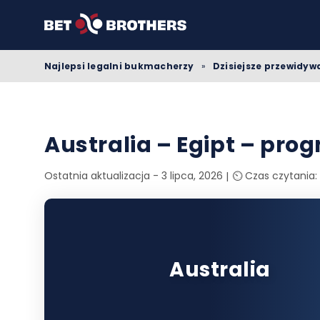
Najlepsi legalni bukmacherzy
»
Dzisiejsze przewidy
Australia – Egipt – prog
Ostatnia aktualizacja - 3 lipca, 2026
⏲️ Czas czytania:
Australia