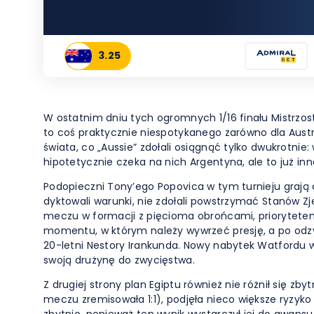
3.25
W ostatnim dniu tych ogromnych 1/16 finału Mistrzos
to coś praktycznie niespotykanego zarówno dla Australi
świata, co „Aussie” zdołali osiągnąć tylko dwukrotni
hipotetycznie czeka na nich Argentyna, ale to już inna
Podopieczni Tony’ego Popovica w tym turnieju grają c
dyktowali warunki, nie zdołali powstrzymać Stanów 
meczu w formacji z pięcioma obrońcami, priorytetem t
momentu, w którym należy wywrzeć presję, a po odzys
20-letni Nestory Irankunda. Nowy nabytek Watfordu wy
swoją drużynę do zwycięstwa.
Z drugiej strony plan Egiptu również nie różnił się z
meczu zremisowała 1:1), podjęła nieco większe ryzyko
zbytnio, ponieważ ten wynik wystarczył jej do awans