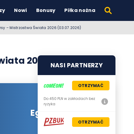
zy
Nowi
Bonusy
Piłka nożna
ursy – Mistrzostwa Świata 2026 (03.07.2026)
Świata 2026 (03.07.2026)
NASI PARTNERZY
OTRZYMAĆ
Do 450 PLN w zakładach bez
ryzyka
Egipt
OTRZYMAĆ