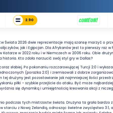
2.90
tw Świata 2026 dwie reprezentacje mają szansę marzyć o przejś
jczyków, jak i Egipcjan. Dla Afrykanów jest to pierwszy raz w h
e: w Katarze w 2022 roku i w Niemczech w 2006 roku. Obie druży
 historia. Kto zdoła narzucić swój styl gry w Dallas?
oraz słabiej. Po pokonaniu rozczarowującej Turcji 2:0 i wykaz
Zjednoczonych (porażka 2:0) i zremisowali z dobrze zorganizo
ej drużyny jest pozostawianie jak najmniejszej ilości przestr
kaniu piłki – szybkie przejście do ataku. Być może najbardzi
różnia się dynamiką i umiejętnością kreowania akcji z niczego.
bytnio podczas tych mistrzostw świata. Drużyna ta grała bardzo 
 w starciu z Nową Zelandią, odnosząc świetne zwycięstwo 3:1,
u. Kluczowe znaczenie będzie miała forma ich gwiazdy, Salah