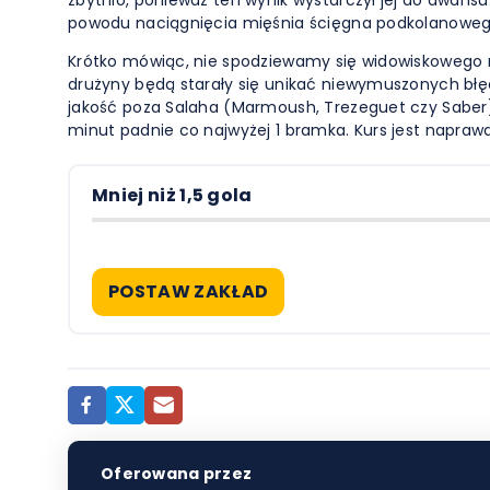
powodu naciągnięcia mięśnia ścięgna podkolanowego. 
Krótko mówiąc, nie spodziewamy się widowiskowego me
drużyny będą starały się unikać niewymuszonych błęd
jakość poza Salaha (Marmoush, Trezeguet czy Saber) 
minut padnie co najwyżej 1 bramka. Kurs jest napra
Mniej niż 1,5 gola
POSTAW ZAKŁAD
Oferowana przez