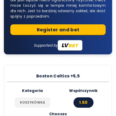
ale jeśli będzie nieco ograniczony fizycznie, mecz
może toczyć się w tempie mniej komfortowym
dla nich. Jest to bardziej odważny zakład, ale dość
spójny z poprzednim.
Register and bet
Supported by
Boston Celtics +5,5
Kategoria
Współczynnik
1.50
KOSZYKÓWKA
Chooses