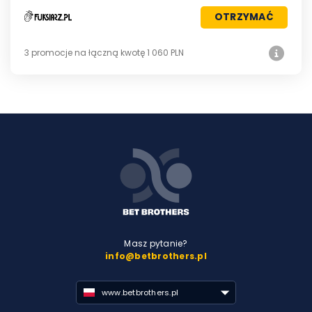
OTRZYMAĆ
3 promocje na łączną kwotę 1 060 PLN
Masz pytanie?
info@betbrothers.pl
www.betbrothers.pl