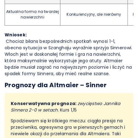
Aktualna forma na twardej
Konkurencyjny, ale nierówny
Do
nawierzchni
Wniosek:
Chociaż bilans bezpośrednich spotkań wynosi 1-1,
obecna sytuacja w Szanghaju wyraźnie sprzyja Sinnerowi.
Włoch jest w doskonałej formie i gra na nawierzchni,
która maksymalnie wykorzystuje jego atuty. Altmaier
będzie musiał zagrać na najwyższym poziomie i liczyć na
spadek formy Sinnera, aby mieć realne szanse.
Prognozy dla Altmaier – Sinner
Konserwatywna prognoza:
zwycięstwo Jannika
Sinnera 2-0 w setach.
Kurs 1,15
Spodziewam się krótkiego meczu: ciągła presja na
przeciwnika, agresywna gra w pierwszych gemach i
niewiele okazji do przełamania dla Altmaiera. Taki