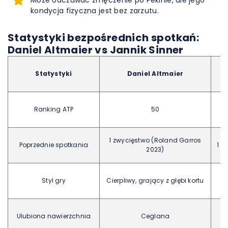
Może odczuwać zmęczenie po Pekinie, ale jego
kondycja fizyczna jest bez zarzutu.
Statystyki bezpośrednich spotkań:
Daniel Altmaier vs Jannik Sinner
Statystyki
Daniel Altmaier
Ranking ATP
50
1 zwycięstwo (Roland Garros
Poprzednie spotkania
1 z
2023)
Styl gry
Cierpliwy, grający z głębi kortu
Ulubiona nawierzchnia
Ceglana