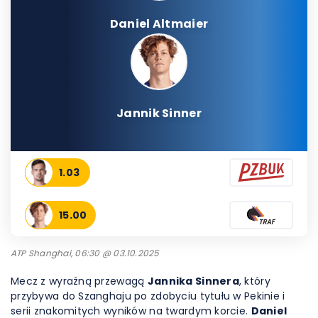
Daniel Altmaier
Jannik Sinner
1.03
15.00
ATP Shanghai, 06:30 @ 03.10.2025
Mecz z wyraźną przewagą
Jannika Sinnera
, który
przybywa do Szanghaju po zdobyciu tytułu w Pekinie i
serii znakomitych wyników na twardym korcie.
Daniel