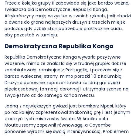
Trzecia kolejka grupy K zapowiada się jako bardzo ważna,
zwłaszcza dla Demokratycznej Republiki Konga.
Afrykańczycy mają wszystko w swoich rękach, jeśli chodzi
o awans do grona najlepszych drużyn z trzecich miejsc,
podczas gdy Uzbekistan potrzebuje praktycznie cudu,
aby pozostać w turnieju.
Demokratyczna Republika Konga
Republika Demokratyczna Konga wywarła pozytywne
wrażenie, mimo że znalazła się w trudnej grupie: dobrze
zadebiutowała, remisując z Portugalią, i pokazała się z
bardzo walecznej strony, mimo porażki 1:0 z Kolumbią.
Drużyna ponownie zaprezentowała solidną grę dzięki
pięcioosobowej formacji obronnej i utrzymała szanse na
zwycięstwo aż do samego końca meczu.
Jedną z największych gwiazd jest bramkarz Mpasi, który
po raz kolejny zaprezentował znakomitą grę i jest jednym
z odkryć tych mistrzostw świata. W środku pola
Moutoussamy zapewnił równowagę, a Cayembe
ponownie wyróżnił się swoją intensywnością. Problemem