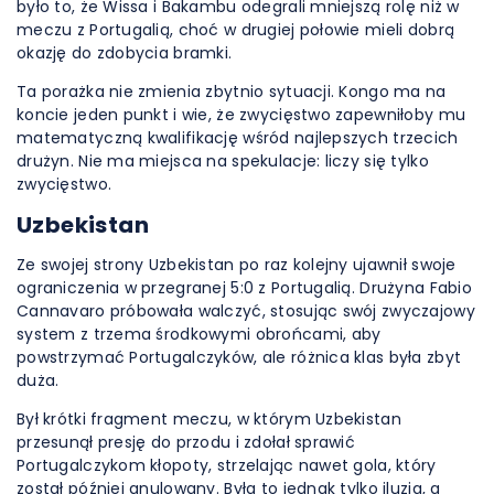
było to, że Wissa i Bakambu odegrali mniejszą rolę niż w
meczu z Portugalią, choć w drugiej połowie mieli dobrą
okazję do zdobycia bramki.
Ta porażka nie zmienia zbytnio sytuacji. Kongo ma na
koncie jeden punkt i wie, że zwycięstwo zapewniłoby mu
matematyczną kwalifikację wśród najlepszych trzecich
drużyn. Nie ma miejsca na spekulacje: liczy się tylko
zwycięstwo.
Uzbekistan
Ze swojej strony Uzbekistan po raz kolejny ujawnił swoje
ograniczenia w przegranej 5:0 z Portugalią. Drużyna Fabio
Cannavaro próbowała walczyć, stosując swój zwyczajowy
system z trzema środkowymi obrońcami, aby
powstrzymać Portugalczyków, ale różnica klas była zbyt
duża.
Był krótki fragment meczu, w którym Uzbekistan
przesunął presję do przodu i zdołał sprawić
Portugalczykom kłopoty, strzelając nawet gola, który
został później anulowany. Była to jednak tylko iluzja, a