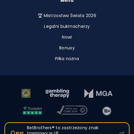
Menu
🏆 Mistrzostwa Świata 2026
Legalni bukmacherzy
Nowi
Bonusy
Piłka nożna
BetBrothers® to zastrzeżony znak
towarowy w UE
EU®