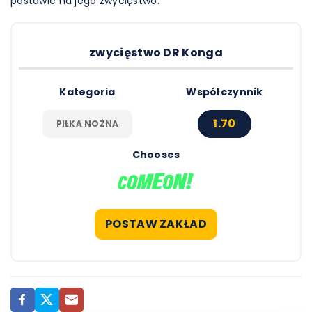
postawić na jego zwycięstwo.
zwycięstwo DR Konga
Kategoria
Współczynnik
1.70
PIŁKA NOŻNA
Chooses
POSTAW ZAKŁAD