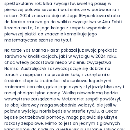
spektakularny rok: kilka zwycięstw, świetną passę w
pierwszej połowie sezonu i wrażenie, że w porównaniu z
rokiem 2024 znacznie dojrzał. Jego 16-punktowa strata
do Norrisa zmusza go do walki o zwycięstwo w Abu Zabi i
liczenia na to, że jego kolega z zespołu wypadnie z
pierwszej piątki, co znacznie komplikuje jego
matematyczne szanse na tytuł.
Na torze Yas Marina Piastri pokazał już swoją prędkość
zarówno w kwalifikacjach, jak i w wyścigu w 2024 roku,
choć wtedy pozostawał nieco w cieniu zwycięstwa
Norrisa. Australijczyk zazwyczaj czuje się dobrze na
torach z napędem na przednie koła, z zakrętami o
średnim stopniu trudności i stosunkowo łagodnymi
zmianami kierunku, gdzie jego czysty styl jazdy błyszczy i
mniej obciąża tylne opony. Wielką niewiadomą będzie
wewnętrzne zarządzanie w McLarenie: zespół powtórzył,
że obaj kierowcy mogą swobodnie walczyć, ale jeśli w
połowie wyścigu Norris będzie w strefie tytułu, a Oscar
będzie potrzebował pomocy, mogą pojawić się ukryte
rozkazy zespołowe. Mimo to jest on jednym z głównych
kandydatów do podium, a jeśli wyścig zostanie zakłócony