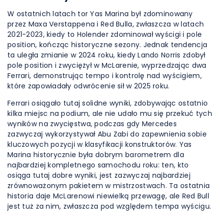
W ostatnich latach tor Yas Marina był zdominowany
przez Maxa Verstappena i Red Bulla, zwłaszcza w latach
2021-2023, kiedy to Holender zdominował wyścigi i pole
position, kończąc historyczne sezony. Jednak tendencja
ta uległa zmianie w 2024 roku, kiedy Lando Norris zdobył
pole position i zwyciężył w McLarenie, wyprzedzając dwa
Ferrari, demonstrując tempo i kontrolę nad wyścigiem,
które zapowiadały odwrócenie sił w 2025 roku.
Ferrari osiągało tutaj solidne wyniki, zdobywając ostatnio
kilka miejsc na podium, ale nie udało mu się przekuć tych
wyników na zwycięstwa, podczas gdy Mercedes
zazwyczaj wykorzystywał Abu Zabi do zapewnienia sobie
kluczowych pozycji w klasyfikacji konstruktorów. Yas
Marina historycznie była dobrym barometrem dla
najbardziej kompletnego samochodu roku: ten, kto
osiąga tutaj dobre wyniki, jest zazwyczaj najbardziej
zrównoważonym pakietem w mistrzostwach. Ta ostatnia
historia daje McLarenowi niewielką przewagę, ale Red Bull
jest tuż za nim, zwłaszcza pod względem tempa wyścigu.