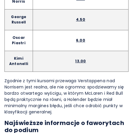
Norris
George
4.50
Russell
Oscar
6.00
Piastri
Kimi
13.00
Antonelli
Zgodnie z tymi kursami przewaga Verstappena nad
Norrisem jest realna, ale nie ogromna: spodziewamy się
bardzo otwartego wyścigu, w którym McLaren i Red Bull
będą praktycznie na równi, a Holender będzie miał
minimalny margines błędu, jeśli chce odrobić punkty w
klasyfikacji generalnej.
Najświeższe informacje o faworytach
do podium