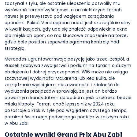
zaczynał z tyłu, ale ostatnie ulepszenia pozwoliły mu
wyrównać tempo wyścigowe, a na niektórych torach
nawet je przewyższyć pod względem zarządzania
oponami. Pakiet Verstappena nadal jest szczególnie silny
w kwalifikacjach, gdy uda się znaleźć odpowiednie okno
dla miękkich opon, co ma kluczowe znaczenie na torze,
gdzie pole position zapewnia ogromną kontrolę nad
strategią.
Mercedes ugruntował swoją pozycję jako trzeci zespół, a
Russell zdobywa zwycięstwa i podium na torach o dużym
obciążeniu i dobrej przyczepności. W16 może nie osiąga
szczytowej wydajności McLarena lub Red Bulla, ale
zarządzanie wyścigiem, niezawodność i zdolność do
wydłużania przejazdów sprawiają, że jest on bardzo
poważnym kandydatem do podium, jeśli czołówka będzie
miała kłopoty. Ferrari, choć lepsze niż w 2024 roku,
pozostaje o krok w tyle pod względem czystego tempa,
pomimo świetnego podwójnego podium w zeszłym roku
w Abu Zabi.
Ostatnie wyniki Grand Prix Abu Zabi