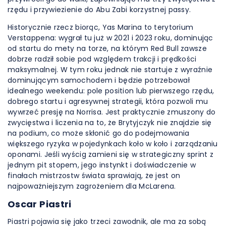
rzędu i przywiezienie do Abu Zabi korzystnej passy.
Historycznie rzecz biorąc, Yas Marina to terytorium
Verstappena: wygrał tu już w 2021 i 2023 roku, dominując
od startu do mety na torze, na którym Red Bull zawsze
dobrze radził sobie pod względem trakcji i prędkości
maksymalnej. W tym roku jednak nie startuje z wyraźnie
dominującym samochodem i będzie potrzebował
idealnego weekendu: pole position lub pierwszego rzędu,
dobrego startu i agresywnej strategii, która pozwoli mu
wywrzeć presję na Norrisa. Jest praktycznie zmuszony do
zwycięstwa i liczenia na to, że Brytyjczyk nie znajdzie się
na podium, co może skłonić go do podejmowania
większego ryzyka w pojedynkach koło w koło i zarządzaniu
oponami. Jeśli wyścig zamieni się w strategiczny sprint z
jednym pit stopem, jego instynkt i doświadczenie w
finałach mistrzostw świata sprawiają, że jest on
najpoważniejszym zagrożeniem dla McLarena.
Oscar Piastri
Piastri pojawia się jako trzeci zawodnik, ale ma za sobą