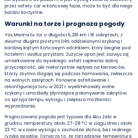
przez safety car w końcowej fazie, może to być dla niego
bardzo korzystne.
Warunki na torze i prognoza pogody
Yas Marina to tor o długości 5,281 km i 16 zakrętach, z
dwoma długimi prostymi DRS oddzielonymi szykaną i
bardziej krętym końcowym odcinkiem, który biegnie pod
hotelem i wzdłuż przystani. Zużycie opon jest zazwyczaj
umiarkowane do wysokiego: asfalt zapewnia dobrą
przyczepność, ale niekorzystnie wpływa na kierowców,
którzy zbytnio ślizgają się podczas hamowania, zwłaszcza
na wolnych zakrętach. Ponowne asfaltowanie i
rekonfiguracja toru w 2021 r. wyeliminowały wolne
szykany i umożliwiły płynniejsze pokonywanie zakrętów,
co sprzyja tempu wyścigu i zwiększa możliwości
wyprzedzania.
Prognozowana pogoda jest typowa dla Abu Zabi w
grudniu: temperatury około 27-28 °C w ciągu dnia i około
23 °C w czasie wyścigu o zachodzie słońca, bez realnego
ryzyka opadów. Oznacza to, że zarządzanie temperaturą