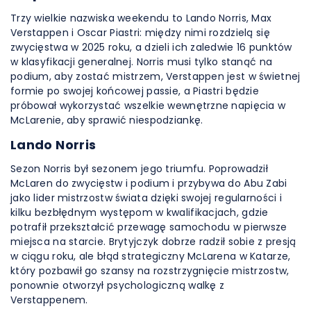
Trzy wielkie nazwiska weekendu to Lando Norris, Max
Verstappen i Oscar Piastri: między nimi rozdzielą się
zwycięstwa w 2025 roku, a dzieli ich zaledwie 16 punktów
w klasyfikacji generalnej. Norris musi tylko stanąć na
podium, aby zostać mistrzem, Verstappen jest w świetnej
formie po swojej końcowej passie, a Piastri będzie
próbował wykorzystać wszelkie wewnętrzne napięcia w
McLarenie, aby sprawić niespodziankę.
Lando Norris
Sezon Norris był sezonem jego triumfu. Poprowadził
McLaren do zwycięstw i podium i przybywa do Abu Zabi
jako lider mistrzostw świata dzięki swojej regularności i
kilku bezbłędnym występom w kwalifikacjach, gdzie
potrafił przekształcić przewagę samochodu w pierwsze
miejsca na starcie. Brytyjczyk dobrze radził sobie z presją
w ciągu roku, ale błąd strategiczny McLarena w Katarze,
który pozbawił go szansy na rozstrzygnięcie mistrzostw,
ponownie otworzył psychologiczną walkę z
Verstappenem.