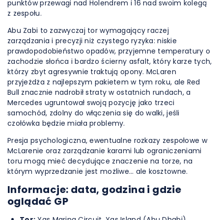
punktów przewagi nad Holendrem i 16 nad swoim kolegą
z zespołu.
Abu Zabi to zazwyczaj tor wymagający raczej
zarządzania i precyzji niż czystego ryzyka: niskie
prawdopodobieństwo opadów, przyjemne temperatury o
zachodzie słońca i bardzo ścierny asfalt, który karze tych,
którzy zbyt agresywnie traktują opony. McLaren
przyjeżdża z najlepszym pakietem w tym roku, ale Red
Bull znacznie nadrobił straty w ostatnich rundach, a
Mercedes ugruntował swoją pozycję jako trzeci
samochód, zdolny do włączenia się do walki, jeśli
czołówka będzie miała problemy.
Presja psychologiczna, ewentualne rozkazy zespołowe w
McLarenie oraz zarządzanie karami lub ograniczeniami
toru mogą mieć decydujące znaczenie na torze, na
którym wyprzedzanie jest możliwe… ale kosztowne.
Informacje: data, godzina i gdzie
oglądać GP
Tor:
Yas Marina Circuit, Yas Island (Abu Dhabi)