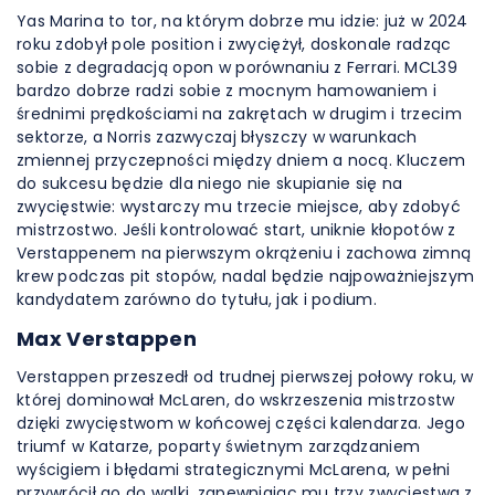
Yas Marina to tor, na którym dobrze mu idzie: już w 2024
roku zdobył pole position i zwyciężył, doskonale radząc
sobie z degradacją opon w porównaniu z Ferrari. MCL39
bardzo dobrze radzi sobie z mocnym hamowaniem i
średnimi prędkościami na zakrętach w drugim i trzecim
sektorze, a Norris zazwyczaj błyszczy w warunkach
zmiennej przyczepności między dniem a nocą. Kluczem
do sukcesu będzie dla niego nie skupianie się na
zwycięstwie: wystarczy mu trzecie miejsce, aby zdobyć
mistrzostwo. Jeśli kontrolować start, uniknie kłopotów z
Verstappenem na pierwszym okrążeniu i zachowa zimną
krew podczas pit stopów, nadal będzie najpoważniejszym
kandydatem zarówno do tytułu, jak i podium.
Max Verstappen
Verstappen przeszedł od trudnej pierwszej połowy roku, w
której dominował McLaren, do wskrzeszenia mistrzostw
dzięki zwycięstwom w końcowej części kalendarza. Jego
triumf w Katarze, poparty świetnym zarządzaniem
wyścigiem i błędami strategicznymi McLarena, w pełni
przywrócił go do walki, zapewniając mu trzy zwycięstwa z