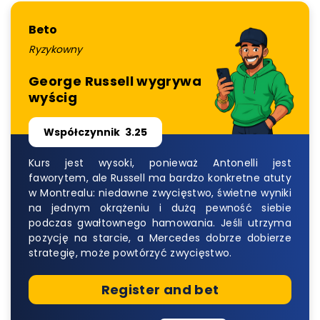
Beto
Ryzykowny
George Russell wygrywa
wyścig
Współczynnik
3.25
Kurs jest wysoki, ponieważ Antonelli jest
faworytem, ale Russell ma bardzo konkretne atuty
w Montrealu: niedawne zwycięstwo, świetne wyniki
na jednym okrążeniu i dużą pewność siebie
podczas gwałtownego hamowania. Jeśli utrzyma
pozycję na starcie, a Mercedes dobrze dobierze
strategię, może powtórzyć zwycięstwo.
Register and bet