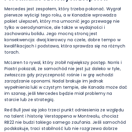
Mercedes jest zespołem, który trzeba pokonać. Wygrał
pierwsze wyścigi tego roku, a w Kanadzie wprowadza
pakiet ulepszeń, który ma umocnić jego przewagę nie
tylko w aerodynamice, ale także w wydajności i
zachowaniu bolidu. Jego mocną stroną jest
konsekwencja: dwaj kierowcy na czele, dobre tempo w
kwalifikacjach i podstawa, która sprawdza się na różnych
torach.
McLaren to rywal, który zrobił największy postęp. Norris i
Piastri pokazali, że samochód nie jest już daleko w tyle,
zwłaszcza gdy przyczepność rośnie i w grę wchodzi
zarządzanie oponami. Nadal brakuje im jednak
wypełnienia luki w czystym tempie, ale Kanada może dać
im szansę, jeśli Mercedes będzie miał problemy na
starcie lub ze strategią.
Red Bull jawi się jako trzeci punkt odniesienia ze względu
na talent i historię Verstappena w Montrealu, chociaż
RB22 nie budzi takiego samego zaufania. Jeśli samochód
podskakuje, traci stabilność lub nie rozgrzewa dobrze