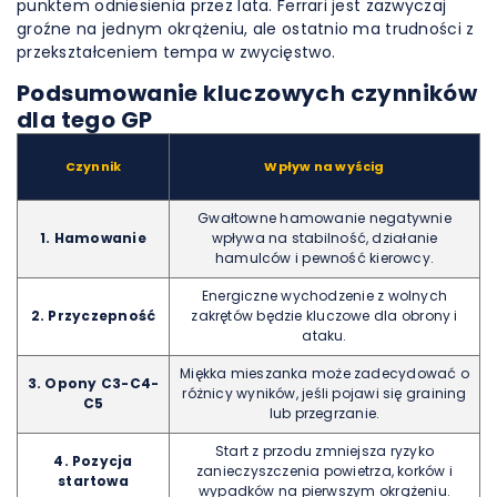
punktem odniesienia przez lata. Ferrari jest zazwyczaj
groźne na jednym okrążeniu, ale ostatnio ma trudności z
przekształceniem tempa w zwycięstwo.
Podsumowanie kluczowych czynników
dla tego GP
Czynnik
Wpływ na wyścig
Gwałtowne hamowanie negatywnie
1. Hamowanie
wpływa na stabilność, działanie
hamulców i pewność kierowcy.
Energiczne wychodzenie z wolnych
2. Przyczepność
zakrętów będzie kluczowe dla obrony i
ataku.
Miękka mieszanka może zadecydować o
3. Opony C3-C4-
różnicy wyników, jeśli pojawi się graining
C5
lub przegrzanie.
Start z przodu zmniejsza ryzyko
4. Pozycja
zanieczyszczenia powietrza, korków i
startowa
wypadków na pierwszym okrążeniu.