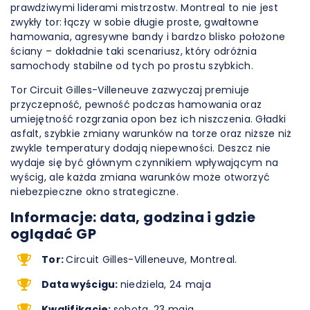
prawdziwymi liderami mistrzostw. Montreal to nie jest
zwykły tor: łączy w sobie długie proste, gwałtowne
hamowania, agresywne bandy i bardzo blisko położone
ściany – dokładnie taki scenariusz, który odróżnia
samochody stabilne od tych po prostu szybkich.
Tor Circuit Gilles-Villeneuve zazwyczaj premiuje
przyczepność, pewność podczas hamowania oraz
umiejętność rozgrzania opon bez ich niszczenia. Gładki
asfalt, szybkie zmiany warunków na torze oraz niższe niż
zwykle temperatury dodają niepewności. Deszcz nie
wydaje się być głównym czynnikiem wpływającym na
wyścig, ale każda zmiana warunków może otworzyć
niebezpieczne okno strategiczne.
Informacje: data, godzina i gdzie
oglądać GP
Tor:
Circuit Gilles-Villeneuve, Montreal.
Data wyścigu:
niedziela, 24 maja
Kwalifikacje:
sobota, 23 maja