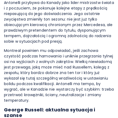
Antonelli przybywa do Kanady jako lider mistrzostw świata
i z poczuciem, że pokonuje kolejne etapy z prędkością
niepasującą do jego doświadczenia. Jego ostatnie
zwycięstwa zmieniły ton sezonu: nie jest już tylko
obiecującym kierowcą chronionym przez Mercedesa, ale
prawdziwym pretendentem do tytułu, dysponującym
tempem, dojrzałością i ogromną zdolnością do radzenia
sobie w sytuacjach pod presją.
Montreal powinien mu odpowiadać, jeśli zachowa
czystość podczas hamowania i uniknie przegrzania tylnej
osi na wyjściach z wolnych zakrętów. Wielką niewiadomą
jest przewaga, jaką może mieć nad Russellem, kolegą z
zespołu, który bardzo dobrze zna ten tor i który już
wykazał się tutaj szczególną wrażliwością w ustawianiu
bolidu podczas kwalifikacji. Antonelli ma tempo, by
wygrać, ale w Kanadzie nie wystarczy być szybkim: trzeba
przetrwać krawężniki, ściany, neutralizacje i zmiany
temperatury.
George Russell: aktualna sytuacja i
szanse