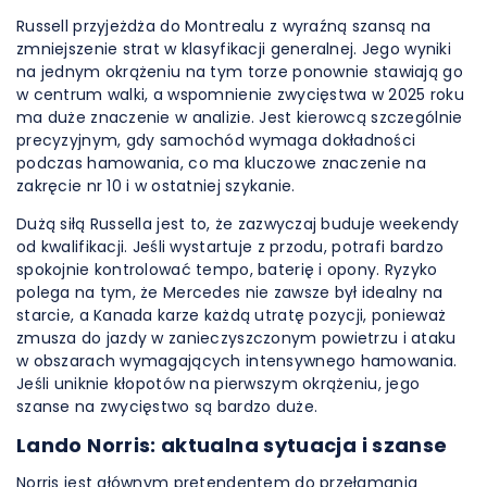
Russell przyjeżdża do Montrealu z wyraźną szansą na
zmniejszenie strat w klasyfikacji generalnej. Jego wyniki
na jednym okrążeniu na tym torze ponownie stawiają go
w centrum walki, a wspomnienie zwycięstwa w 2025 roku
ma duże znaczenie w analizie. Jest kierowcą szczególnie
precyzyjnym, gdy samochód wymaga dokładności
podczas hamowania, co ma kluczowe znaczenie na
zakręcie nr 10 i w ostatniej szykanie.
Dużą siłą Russella jest to, że zazwyczaj buduje weekendy
od kwalifikacji. Jeśli wystartuje z przodu, potrafi bardzo
spokojnie kontrolować tempo, baterię i opony. Ryzyko
polega na tym, że Mercedes nie zawsze był idealny na
starcie, a Kanada karze każdą utratę pozycji, ponieważ
zmusza do jazdy w zanieczyszczonym powietrzu i ataku
w obszarach wymagających intensywnego hamowania.
Jeśli uniknie kłopotów na pierwszym okrążeniu, jego
szanse na zwycięstwo są bardzo duże.
Lando Norris: aktualna sytuacja i szanse
Norris jest głównym pretendentem do przełamania