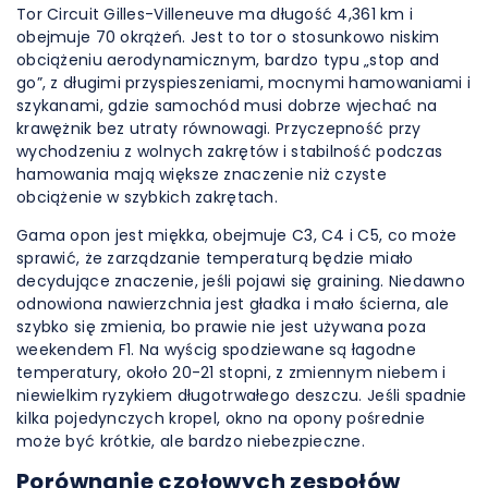
Tor Circuit Gilles-Villeneuve ma długość 4,361 km i
obejmuje 70 okrążeń. Jest to tor o stosunkowo niskim
obciążeniu aerodynamicznym, bardzo typu „stop and
go”, z długimi przyspieszeniami, mocnymi hamowaniami i
szykanami, gdzie samochód musi dobrze wjechać na
krawężnik bez utraty równowagi. Przyczepność przy
wychodzeniu z wolnych zakrętów i stabilność podczas
hamowania mają większe znaczenie niż czyste
obciążenie w szybkich zakrętach.
Gama opon jest miękka, obejmuje C3, C4 i C5, co może
sprawić, że zarządzanie temperaturą będzie miało
decydujące znaczenie, jeśli pojawi się graining. Niedawno
odnowiona nawierzchnia jest gładka i mało ścierna, ale
szybko się zmienia, bo prawie nie jest używana poza
weekendem F1. Na wyścig spodziewane są łagodne
temperatury, około 20-21 stopni, z zmiennym niebem i
niewielkim ryzykiem długotrwałego deszczu. Jeśli spadnie
kilka pojedynczych kropel, okno na opony pośrednie
może być krótkie, ale bardzo niebezpieczne.
Porównanie czołowych zespołów