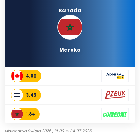
Kanada
Maroko
4.80
3.45
1.84
Mistrzostwa Świata 2026 , 19:00 @ 04.07.2026