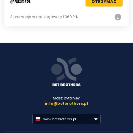
OTRZYMAĆ
3 promocje na łączną kwotę 1 060 PLN
Masz pytanie?
info@betbrothers.pl
www.betbrothers.pl