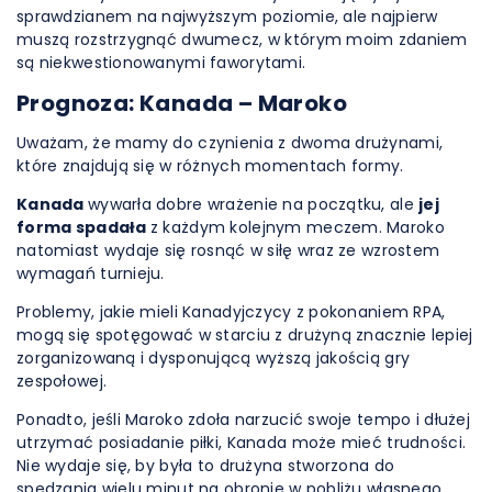
sprawdzianem na najwyższym poziomie, ale najpierw
muszą rozstrzygnąć dwumecz, w którym moim zdaniem
są niekwestionowanymi faworytami.
Prognoza: Kanada – Maroko
Uważam, że mamy do czynienia z dwoma drużynami,
które znajdują się w różnych momentach formy.
Kanada
wywarła dobre wrażenie na początku, ale
jej
forma spadała
z każdym kolejnym meczem. Maroko
natomiast wydaje się rosnąć w siłę wraz ze wzrostem
wymagań turnieju.
Problemy, jakie mieli Kanadyjczycy z pokonaniem RPA,
mogą się spotęgować w starciu z drużyną znacznie lepiej
zorganizowaną i dysponującą wyższą jakością gry
zespołowej.
Ponadto, jeśli Maroko zdoła narzucić swoje tempo i dłużej
utrzymać posiadanie piłki, Kanada może mieć trudności.
Nie wydaje się, by była to drużyna stworzona do
spędzania wielu minut na obronie w pobliżu własnego