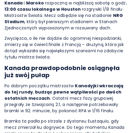
Kanada
i
Maroko
rozpoczną w najbliższą sobotę o godz
.
13:00 czasu lokalnego w Houston
rozgrywki 1/8 finału
Mistrzostw Świata. Mecz odbędzie się na stadionie
NRG
Stadium
, który był pierwszym stadionem w Stanach
Zjednoczonych wyposażonym w rozsuwany dach.
Zwycięzca, o ile nie dojdzie do ogromnej niespodzianki,
zmierzy się w ćwierćfinale z Francją – drużyną, która jak
dotąd wykazała się największymi szansami na zdobycie
tytułu mistrza świata.
Kanada prawdopodobnie osiągnęła
już swój pułap
Po dobrym początku mistrzostw
Kanadyjki wkraczają
do tej rundy
,
budząc pewne wątpliwości po dwóch
ostatnich meczach
. Ostatni mecz fazy grupowej
przegrały ze Szwajcarią 2:1, a następnie potrzebowały
bramki w 92. minucie, by pokonać RPA w 1/16 finału.
Bramka ta padła po strzale z dystansu Eustaquio, gdy
mecz zmierzał ku dogrywce. Do tego momentu Kanada