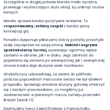
Szczególnie w drugiej połowie Maroko miało wyraźną
przewagę i wystarczająco dużo okazji, by uniknąć rzutów
karnych.
Maroko sprawia bardzo pozytywne wrażenie. To
rozpoznawalny, solidny zespół
z bardzo jasną
koncepcją gry.
Ponadto dysponuje piłkarzami, którzy potrafią przechylić
szalę zwycięstwa na swoją stronę.
Hakimi rozgrywa
spektakularny turniej
, wywierając ogromny wpływ
zarówno w obronie, jak i w ataku. Jego zdolność do
pojawiania się zarówno po wewnętrznej, jak i zewnętrznej
stronie boiska daje drużynie wiele możliwości.
Afrykańczycy udowadniają, że awans do półfinału
podczas poprzednich mistrzostw świata nie był dziełem
przypadku. Sprawiają wrażenie drużyny gotowej zmierzyć
się z każdym przeciwnikiem, co mogliśmy już
zaobserwować w pierwszym meczu turnieju przeciwko
Brazylii (wynik 1:1).
Ewentualny mecz ćwierćfinałowy z Francją byłby