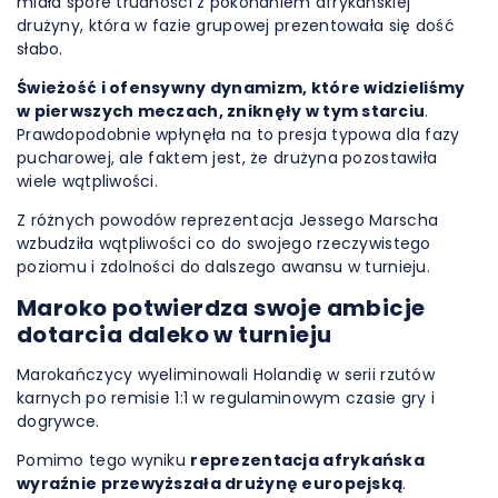
miała spore trudności z pokonaniem afrykańskiej
drużyny, która w fazie grupowej prezentowała się dość
słabo.
Świeżość i ofensywny dynamizm, które widzieliśmy
w pierwszych meczach, zniknęły w tym starciu
.
Prawdopodobnie wpłynęła na to presja typowa dla fazy
pucharowej, ale faktem jest, że drużyna pozostawiła
wiele wątpliwości.
Z różnych powodów reprezentacja Jessego Marscha
wzbudziła wątpliwości co do swojego rzeczywistego
poziomu i zdolności do dalszego awansu w turnieju.
Maroko potwierdza swoje ambicje
dotarcia daleko w turnieju
Marokańczycy wyeliminowali Holandię w serii rzutów
karnych po remisie 1:1 w regulaminowym czasie gry i
dogrywce.
Pomimo tego wyniku
reprezentacja afrykańska
wyraźnie przewyższała drużynę europejską
.