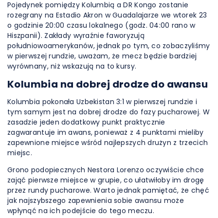
Pojedynek pomiędzy Kolumbią a DR Kongo zostanie
rozegrany na Estadio Akron w Guadalajarze we wtorek 23
o godzinie 20:00 czasu lokalnego (godz. 04:00 rano w
Hiszpanii). Zakłady wyraźnie faworyzują
południowoamerykanów, jednak po tym, co zobaczyliśmy
w pierwszej rundzie, uważam, że mecz będzie bardziej
wyrównany, niż wskazują na to kursy.
Kolumbia na dobrej drodze do awansu
Kolumbia pokonała Uzbekistan 3:1 w pierwszej rundzie i
tym samym jest na dobrej drodze do fazy pucharowej. W
zasadzie jeden dodatkowy punkt praktycznie
zagwarantuje im awans, ponieważ z 4 punktami mieliby
zapewnione miejsce wśród najlepszych drużyn z trzecich
miejsc.
Grono podopiecznych Nestora Lorenzo oczywiście chce
zająć pierwsze miejsce w grupie, co ułatwiłoby im drogę
przez rundy pucharowe. Warto jednak pamiętać, że chęć
jak najszybszego zapewnienia sobie awansu może
wpłynąć na ich podejście do tego meczu.