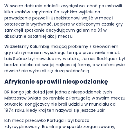
W swoim debiucie odnieśli zwycięstwo, choć pozostawili
kilka znaków zapytania. Po szybkim wyjściu na
prowadzenie pozwolili Uzbekistanowi wejść w mecz i
ostatecznie wyrównać. Dopiero w doliczonym czasie gry
zamknęli spotkanie decydującym golem na 3:1 w
absolutnie ostatniej akcji meczu.
Widzieliśmy Kolumbię mającą problemy z kreowaniem
gry i utrzymaniem wysokiego tempa przez wiele minut.
Luis Suárez był niewidoczny w ataku, James Rodríguez był
bardzo daleko od swojej najlepszej formy, a w defensywie
również nie wykazali się dużą solidnością.
Afrykanie sprawili niespodziankę
DR Kongo jak dotąd jest jedną z niespodzianek tych
Mistrzostw Świata po remisie z Portugalią w swoim meczu
otwarcia. Kongijczycy nie brali udziału w mundialu od
1974 roku, kiedy kraj ten nazywał się jeszcze Zair.
Ich mecz przeciwko Portugalii był bardzo
zdyscyplinowany. Bronili się w sposób zorganizowany,