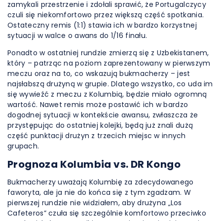
zamykali przestrzenie i zdołali sprawić, że Portugalczycy
czuli się niekomfortowo przez większą część spotkania.
Ostateczny remis (1:1) stawia ich w bardzo korzystnej
sytuacji w walce o awans do 1/16 finału.
Ponadto w ostatniej rundzie zmierzą się z Uzbekistanem,
który – patrząc na poziom zaprezentowany w pierwszym
meczu oraz na to, co wskazują bukmacherzy – jest
najsłabszą drużyną w grupie. Dlatego wszystko, co uda im
się wywieźć z meczu z Kolumbią, będzie miało ogromną
wartość. Nawet remis może postawić ich w bardzo
dogodnej sytuacji w kontekście awansu, zwłaszcza że
przystępując do ostatniej kolejki, będą już znali dużą
część punktacji drużyn z trzecich miejsc w innych
grupach.
Prognoza Kolumbia vs. DR Kongo
Bukmacherzy uważają Kolumbię za zdecydowanego
faworyta, ale ja nie do końca się z tym zgadzam. W
pierwszej rundzie nie widziałem, aby drużyna „Los
Cafeteros” czuła się szczególnie komfortowo przeciwko