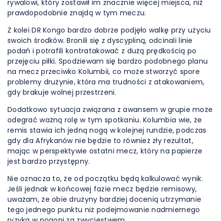
rywalowi, który zostawił im znacznie więcej miejsca, niż
prawdopodobnie znajdą w tym meczu.
Z kolei DR Kongo bardzo dobrze podjęło walkę przy użyciu
swoich środków. Bronili się z dyscypliną, odcinali linie
podań i potrafili kontratakować z dużą prędkością po
przejęciu piłki. Spodziewam się bardzo podobnego planu
na mecz przeciwko Kolumbii, co może stworzyć spore
problemy drużynie, która ma trudności z atakowaniem,
gdy brakuje wolnej przestrzeni.
Dodatkowo sytuacja związana z awansem w grupie może
odegrać ważną rolę w tym spotkaniu. Kolumbia wie, że
remis stawia ich jedną nogą w kolejnej rundzie, podczas
gdy dla Afrykanów nie będzie to również zły rezultat,
mając w perspektywie ostatni mecz, który na papierze
jest bardzo przystępny.
Nie oznacza to, że od początku będą kalkulować wynik.
Jeśli jednak w końcowej fazie mecz będzie remisowy,
uważam, że obie drużyny bardziej docenią utrzymanie
tego jednego punktu niż podejmowanie nadmiernego
ryzyka w pogoni za zwycięstwem.