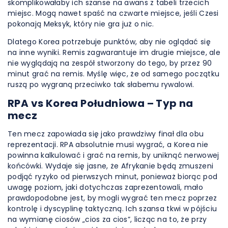
skomplikowałaby ich szanse na awans z tabeli trzecich
miejsc. Mogą nawet spaść na czwarte miejsce, jeśli Czesi
pokonają Meksyk, który nie gra już o nic.
Dlatego Korea potrzebuje punktów, aby nie oglądać się
na inne wyniki. Remis zagwarantuje im drugie miejsce, ale
nie wyglądają na zespół stworzony do tego, by przez 90
minut grać na remis. Myślę więc, że od samego początku
ruszą po wygraną przeciwko tak słabemu rywalowi.
RPA vs Korea Południowa – Typ na
mecz
Ten mecz zapowiada się jako prawdziwy finał dla obu
reprezentacji. RPA absolutnie musi wygrać, a Korea nie
powinna kalkulować i grać na remis, by uniknąć nerwowej
końcówki. Wydaje się jasne, że Afrykanie będą zmuszeni
podjąć ryzyko od pierwszych minut, ponieważ biorąc pod
uwagę poziom, jaki dotychczas zaprezentowali, mało
prawdopodobne jest, by mogli wygrać ten mecz poprzez
kontrolę i dyscyplinę taktyczną. Ich szansa tkwi w pójściu
na wymianę ciosów „cios za cios”, licząc na to, że przy