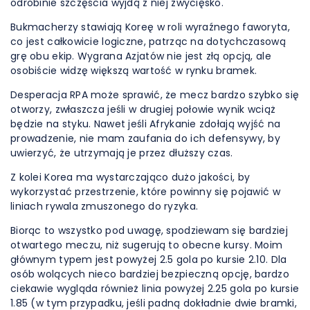
odrobinie szczęścia wyjdą z niej zwycięsko.
Bukmacherzy stawiają Koreę w roli wyraźnego faworyta,
co jest całkowicie logiczne, patrząc na dotychczasową
grę obu ekip. Wygrana Azjatów nie jest złą opcją, ale
osobiście widzę większą wartość w rynku bramek.
Desperacja RPA może sprawić, że mecz bardzo szybko się
otworzy, zwłaszcza jeśli w drugiej połowie wynik wciąż
będzie na styku. Nawet jeśli Afrykanie zdołają wyjść na
prowadzenie, nie mam zaufania do ich defensywy, by
uwierzyć, że utrzymają je przez dłuższy czas.
Z kolei Korea ma wystarczająco dużo jakości, by
wykorzystać przestrzenie, które powinny się pojawić w
liniach rywala zmuszonego do ryzyka.
Biorąc to wszystko pod uwagę, spodziewam się bardziej
otwartego meczu, niż sugerują to obecne kursy. Moim
głównym typem jest powyżej 2.5 gola po kursie 2.10. Dla
osób wolących nieco bardziej bezpieczną opcję, bardzo
ciekawie wygląda również linia powyżej 2.25 gola po kursie
1.85 (w tym przypadku, jeśli padną dokładnie dwie bramki,