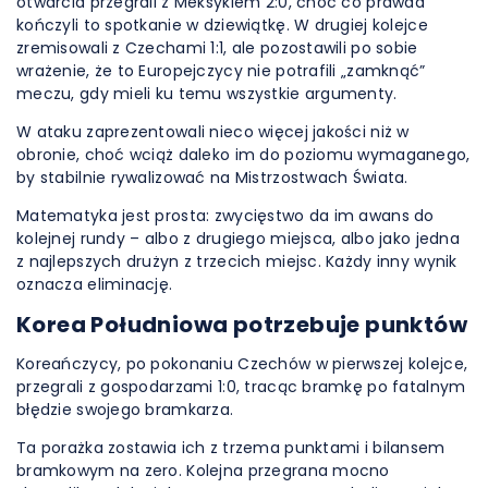
otwarcia przegrali z Meksykiem 2:0, choć co prawda
kończyli to spotkanie w dziewiątkę. W drugiej kolejce
zremisowali z Czechami 1:1, ale pozostawili po sobie
wrażenie, że to Europejczycy nie potrafili „zamknąć”
meczu, gdy mieli ku temu wszystkie argumenty.
W ataku zaprezentowali nieco więcej jakości niż w
obronie, choć wciąż daleko im do poziomu wymaganego,
by stabilnie rywalizować na Mistrzostwach Świata.
Matematyka jest prosta: zwycięstwo da im awans do
kolejnej rundy – albo z drugiego miejsca, albo jako jedna
z najlepszych drużyn z trzecich miejsc. Każdy inny wynik
oznacza eliminację.
Korea Południowa potrzebuje punktów
Koreańczycy, po pokonaniu Czechów w pierwszej kolejce,
przegrali z gospodarzami 1:0, tracąc bramkę po fatalnym
błędzie swojego bramkarza.
Ta porażka zostawia ich z trzema punktami i bilansem
bramkowym na zero. Kolejna przegrana mocno