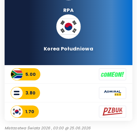
RPA
Korea Południowa
5.00
3.80
1.70
Mistrzostwa Świata 2026 , 03:00 @ 25.06.2026