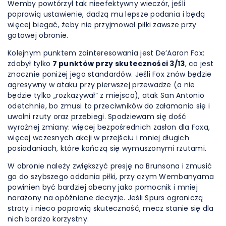
Wemby powtórzył tak nieefektywny wieczór, jeśli
poprawią ustawienie, dadzą mu lepsze podania i będą
więcej biegać, żeby nie przyjmował piłki zawsze przy
gotowej obronie.
Kolejnym punktem zainteresowania jest De’Aaron Fox:
zdobył tylko
7 punktów przy skuteczności 3/13
, co jest
znacznie poniżej jego standardów. Jeśli Fox znów będzie
agresywny w ataku przy pierwszej przewadze (a nie
będzie tylko „rozkazywał” z miejsca), atak San Antonio
odetchnie, bo zmusi to przeciwników do załamania się i
uwolni rzuty oraz przebiegi. Spodziewam się dość
wyraźnej zmiany: więcej bezpośrednich zasłon dla Foxa,
więcej wczesnych akcji w przejściu i mniej długich
posiadaniach, które kończą się wymuszonymi rzutami.
W obronie należy zwiększyć presję na Brunsona i zmusić
go do szybszego oddania piłki, przy czym Wembanyama
powinien być bardziej obecny jako pomocnik i mniej
narażony na opóźnione decyzje. Jeśli Spurs ograniczą
straty i nieco poprawią skuteczność, mecz stanie się dla
nich bardzo korzystny.