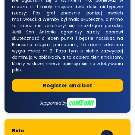
Nie zgadzam się z wynikiem 1-0, ponieważ w
meczu nr 1 miały miejsce dwie dość nietypowe
rzeczy: Fox grał znacznie poniżej swoich
możliwości, a Wemby był mało skuteczny, a mimo
to mecz nie zakończył się miażdżącą porażką.
Jeśli San Antonio ograniczy straty, poprawi
skuteczność o jeden punkt i będzie naciskać na
Brunsona długimi pomocami, to moim zdaniem
wygra mecz nr 2. Poza tym u siebie zazwyczaj
dominują w zbiórkach, a to odbiera tlen Knicksom,
którzy w dużej mierze opierają się na zdobywaniu
piłek.
Register and bet
Supported by
Beto