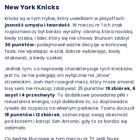
New York Knicks
Knicks są w tym trybie, który uwielbiam w playoffach:
jasność umysłu i twardość
. W meczu nr 1 ich znak
rozpoznawczy był bardzo wyraźny: obrona, która naciska,
kiedy trzeba, i lider, który się nie chowa. Brunson zdobył
30 punktów
i podejmował ważne decyzje w końcowej
fazie, nie wpadając w szał, dobrze wybierając, kiedy
atakować, a kiedy czekać.
Jednak tym, co naprawdę charakteryzuje tych Knicksów,
jest to, że nie polegają oni wyłącznie na „show”
strzeleckim. Josh Hart rozegrał mecz, który może zmienić
losy serii, nie musząc zdobywać 25 punktów:
15 zbiórek, 6
asyst i 4 przechwyty
. To dodatkowe posiadania piłki i
nieustanna energia, czyli dokładnie to, co doprowadza
rywala do rozpaczy na własnym parkiecie. Towns dorzucił
18 punktów i 12 zbiórek
, zaznaczając swoją obecność
pod koszem i karząc San Antonio, gdy to za bardzo się
załamało.
Co będzie kluczowe w tym meczu nr 2? Jeśli Spurs