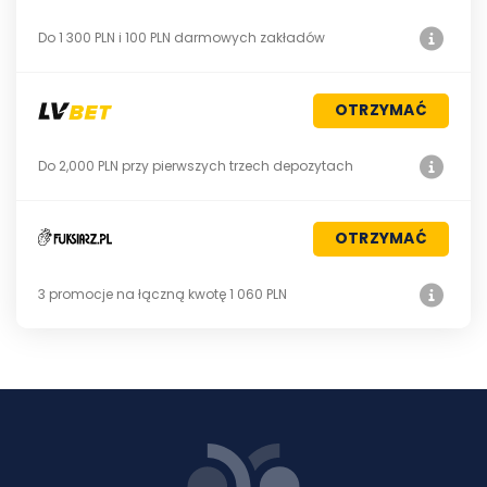
Do 1 300 PLN i 100 PLN darmowych zakładów
OTRZYMAĆ
Do 2,000 PLN przy pierwszych trzech depozytach
OTRZYMAĆ
3 promocje na łączną kwotę 1 060 PLN