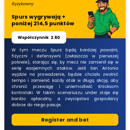
Ryzykowny
Spurs wygrywają +
poniżej 214,5 punktów
Współczynnik
2.60
W tym meczu Spurs będą bardziej poważni,
fizyczni i defensywni (zwłaszcza w pierwszej
połowie), starając się, by mecz nie zamienił się w
serię wzajemnych ataków. Jeśli San Antonio
wyjdzie na prowadzenie, będzie chciało zwolnić
tempo i zamienić każdy atak w długą akcję, aby
chronić przewagę i uniemożliwić Knicksom
kontrataki. W takim scenariuszu under staje się
bardzo opłacalny, a zwycięstwo gospodarzy
dobrze do niego pasuje.
Register and bet