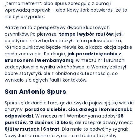
„termometrem”: albo Spurs zareagują z dumą i
wprowadzą poprawki… albo Nowy Jork potwierdzi, że to
nie był przypadek.
Patrzę na to z perspektywy dwóch kluczowych
czynników. Po pierwsze,
tempo i wybór rzutów
: jeśli
pojedynek znów będzie toczył się na połowie boiska,
różnica punktowa będzie niewielka, a każda akcja będzie
miała znaczenie. Po drugie,
jak poradzi się sobie z
Brunsonem i Wembanyamą
: w meczu nr 1 Brunson
zadecydował o wyniku w końcówce, a Wemby zaliczył
dobre statystyki, ale z obniżoną skutecznością, co
wynikało z ciągłych fauli i kontaktów.
San Antonio Spurs
Spurs są dokładnie tam, gdzie zwykle pojawiają się wielkie
drużyny:
porażka u siebie, cios dla ego i konieczność
odpowiedzi
. W meczu nr 1 Wembanyama zdobył
26
punktów, 12 zbiórek i 3 bloki
, ale rozegrał dziwny mecz:
6/21 w rzutach i 6 strat
. Dla mnie to podwójny sygnał:
Nowy Jork utrudnił mu życie… ale trudno też, żeby