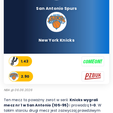
San Antonio Spurs
New York Knicks
1.43
2.90
NBA @ 06.06.2026
Ten mecz to poważny zwrot w serii:
Knicks wygrali
mecz nr 1 w San Antonio (105-95)
i prowadzą
1-0
. W
takim starciu drugi mecz jest zazwyczaj prawdziwym