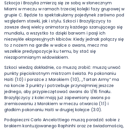
Szkocja i Brazylia zmierzą się ze sobą w słonecznym
Miami w meczu w ramach trzeciej kolejki fazy grupowej w
grupie C. Będzie to spektakularny pojedynek zarówno pod
względem stawki, jak i stylu. Szkoci i Brazylijczycy to
zawsze dwaj wielcy animatorzy każdego szanującego się
mundialu, a wszystko to dzięki barwom i pasji ich
niezwykle ekspresyjnych kibiców. Kiedy jednak połączy się
to z nożem na gardle w walce o awans, mecz ma
wszelkie predyspozycje ku temu, by stać się
niezapomnianym widowiskiem.
Szkoci wiedzą dokładnie, co muszą zrobić: muszą urwać
punkty pięciokrotnym mistrzom świata. Po pokonaniu
Haiti (1:0) i porażce z Marokiem (1:0), „Tartan Army” ma
na koncie 3 punkty i potrzebuje przynajmniej jeszcze
jednego, aby przypieczętować awans do 1/16 finału.
Brazylijczycy z kolei mają już zapewniony awans po
zremisowaniu z Marokiem w meczu otwarcia (1:1) i
gładkim pokonaniu Haiti w drugiej kolejce (3:0).
Podopieczni Carlo Ancelottiego muszą poradzić sobie z
brakiem kontuzjowanego Raphinhi oraz ze świadomością,