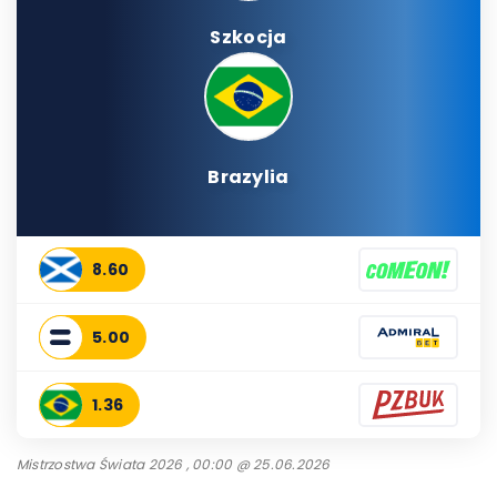
Szkocja
Brazylia
8.60
5.00
1.36
Mistrzostwa Świata 2026 , 00:00 @ 25.06.2026