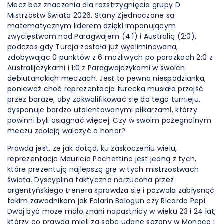
Mecz bez znaczenia dla rozstrzygnięcia grupy D
Mistrzostw Świata 2026. Stany Zjednoczone są
matematycznym liderem dzięki imponującym
zwycięstwom nad Paragwajem (4:1) i Australią (2:0),
podczas gdy Turcja została już wyeliminowana,
zdobywając 0 punktów z 6 możliwych po porażkach 2:0 z
Australijczykami i 1:0 z Paragwajczykami w swoich
debiutanckich meczach. Jest to pewna niespodzianka,
ponieważ choć reprezentacja turecka musiała przejść
przez baraże, aby zakwalifikować się do tego turnieju,
dysponuje bardzo utalentowanymi piłkarzami, którzy
powinni byli osiągnąć więcej. Czy w swoim pożegnalnym
meczu zdołają walczyć o honor?
Prawdą jest, że jak dotąd, ku zaskoczeniu wielu,
reprezentacja Mauricio Pochettino jest jedną z tych,
które prezentują najlepszą grę w tych mistrzostwach
świata. Dyscyplina taktyczna narzucona przez
argentyńskiego trenera sprawdza się i pozwala zabłysnąć
takim zawodnikom jak Folarin Balogun czy Ricardo Pepi.
Dwaj być może mało znani napastnicy w wieku 23 i 24 lat,
którzy co prawda mieli za sobą udane sezony w Monaco i