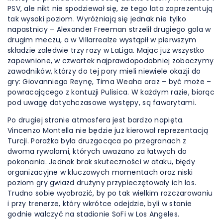
PSV, ale nikt nie spodziewał się, że tego lata zaprezentują
tak wysoki poziom. Wyróżniają się jednak nie tylko
napastnicy – Alexander Freeman strzelił drugiego gola w
drugim meczu, a w Villarrealze wystąpił w pierwszym
składzie zaledwie trzy razy w LaLiga. Mając już wszystko
zapewnione, w czwartek najprawdopodobniej zobaczymy
zawodników, którzy do tej pory mieli niewiele okazji do
gry: Giovanniego Reynę, Tima Weaha oraz – być może –
powracającego z kontuzji Pulisica. W każdym razie, biorąc
pod uwagę dotychczasowe występy, są faworytami.
Po drugiej stronie atmosfera jest bardzo napięta.
Vincenzo Montella nie będzie już kierował reprezentacją
Turcji. Porażka była druzgocąca po przegranach z
dwoma rywalami, których uważano za łatwych do
pokonania. Jednak brak skuteczności w ataku, błędy
organizacyjne w kluczowych momentach oraz niski
poziom gry gwiazd drużyny przypieczętowały ich los.
Trudno sobie wyobrazić, by po tak wielkim rozczarowaniu
i przy trenerze, który wkrótce odejdzie, byli w stanie
godnie walczyć na stadionie SoFi w Los Angeles.